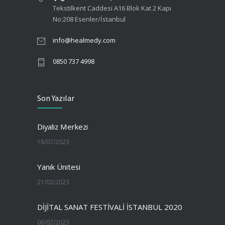
Tekstilkent Caddesi A16 Blok Kat 2 Kapı
No:208 Esenler/İstanbul
info@healmedy.com
0850 737 4998
Son Yazılar
Diyaliz Merkezi
18/07/2023
Yanık Ünitesi
21/02/2023
DİJİTAL SANAT FESTİVALİ İSTANBUL 2020
06/02/2023