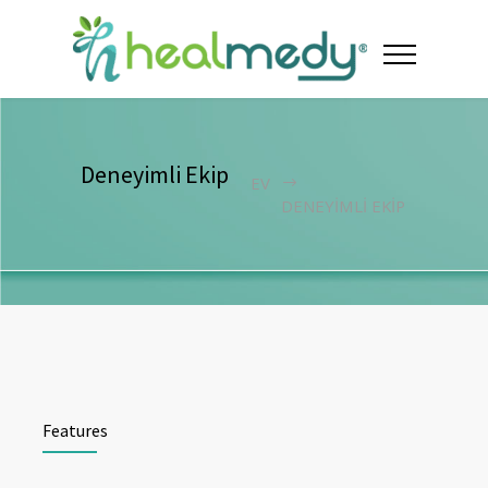
Deneyimli Ekip
EV
DENEYIMLI EKIP
Features