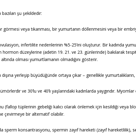
bazıları şu şekildedir:
r görmesi veya tıkanması, bir yumurtanın döllenmesini veya bir embriyo
vulasyon, infertilite nedenlerinin %5-25’ini oluşturur. Bir kadında yum
hormon düzeylerine (adetin 19. 21. ve 23. günlerinde) bakılarak tesp
 altında olması yumurtlamanın olmadığını gösterir.
şına yerleşip büyüdüğünde ortaya çıkar – genellikle yumurtalıkların, ute
ümörlerdir ve 30’lu ve 40’lı yaşlarındaki kadınlarda yaygındır. Myomla
u (fallop tüplerinin gebeliği kalıcı olarak önlemek için kesildiği veya blo
 çevirmeye bir alternatif olabilir.
da sperm konsantrasyonu, spermin zayıf hareketi (zayıf hareketlilik)