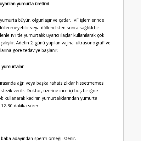
uyarılan yumurta üretimi
umurta büyür, olgunlaşır ve çatlar. IVF işlemlerinde
öllenmeyebilir veya döllendikten sonra sağlıklı bir
nle IVF‘de yumurtalık uyarıcı ilaçlar kullanılarak çok
lışılır. Adetin 2. günü yapılan vajinal ultrasonografi ve
rına göre tedaviye başlanır.
n yumurtalar
ırasında ağrı veya başka rahatsızlıklar hissetmemesi
nestezik verilir. Doktor, üzerine ince içi boş bir iğne
prob kullanarak kadının yumurtalıklarından yumurta
 12-30 dakika sürer.
 baba adayından sperm örneği istenir.