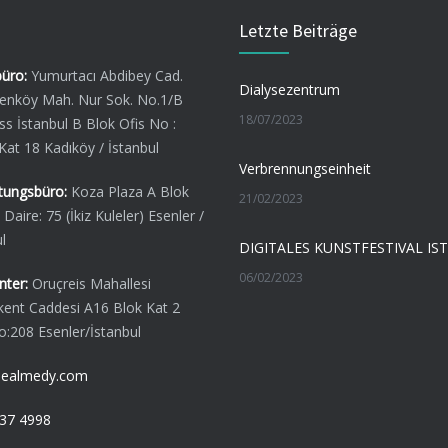
Letzte Beiträge
üro:
Yumurtacı Abdibey Cad.
Dialysezentrum
enköy Mah. Nur Sok. No.1/B
18/07/2023
ss İstanbul B Blok Ofis No :
Kat 18 Kadıköy / İstanbul
Verbrennungseinheit
tungsbüro:
Koza Plaza A Blok
21/02/2023
 Daire: 75 (İkiz Kuleler) Esenler /
l
06/02/2023
nter:
Oruçreis Mahallesi
lkent Caddesi A16 Blok Kat 2
o:208 Esenler/İstanbul
healmedy.com
37 4998