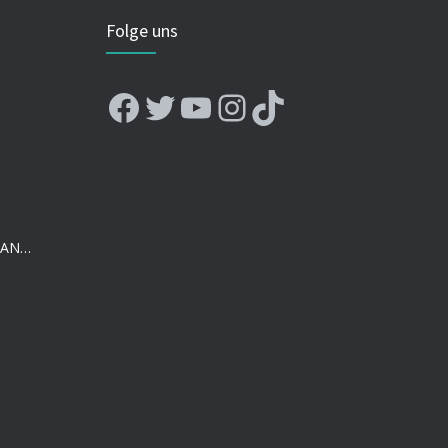
Folge uns
Facebook
Twitter
YouTube
Instagram
TikTok
DIGITALES KUNSTFESTIVAL ISTANBUL 2020