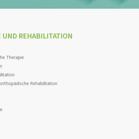
 UND REHABILITATION
che Therapie
on
litation
rthopädische Rehabilitation
ie