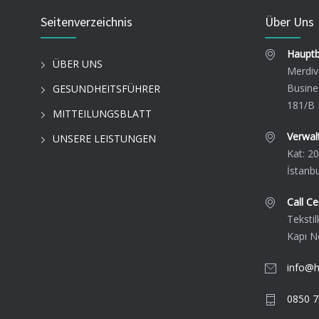
Seitenverzeichnis
Über Uns
Hauptb
ÜBER UNS
Merdiv
Busine
GESUNDHEITSFÜHRER
181/B 
MITTEILUNGSBLATT
Verwal
UNSERE LEISTUNGEN
Kat: 20
İstanbu
Call Ce
Teksti
Kapı N
info@
0850 7