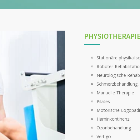
PHYSIOTHERAPIE
Stationäre physikalis
Roboter-Rehabilitati
Neurologische Rehabi
Schmerzbehandlung, o
Manuelle Therapie
Pilates
Motorische Logopäd
Harninkontinenz
Ozonbehandlung
Vertigo