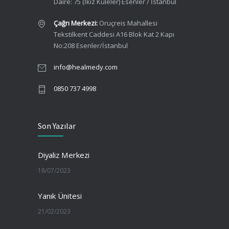
Daire: 75 (İkiz Kuleler) Esenler / İstanbul
Çağrı Merkezi:
Oruçreis Mahallesi
Tekstilkent Caddesi A16 Blok Kat 2 Kapı
No:208 Esenler/İstanbul
info@healmedy.com
0850 737 4998
Son Yazılar
Diyaliz Merkezi
18/07/2023
Yanık Ünitesi
21/02/2023