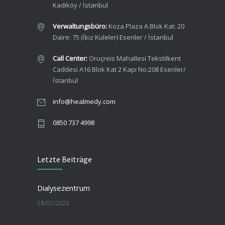
Kadıköy / İstanbul
Verwaltungsbüro:
Koza Plaza A Blok Kat: 20
Daire: 75 (İkiz Kuleler) Esenler / İstanbul
Call Center:
Oruçreis Mahallesi Tekstilkent
Caddesi A16 Blok Kat 2 Kapı No:208 Esenler/
İstanbul
info@healmedy.com
0850 737 4998
Letzte Beiträge
Dialysezentrum
18/07/2023