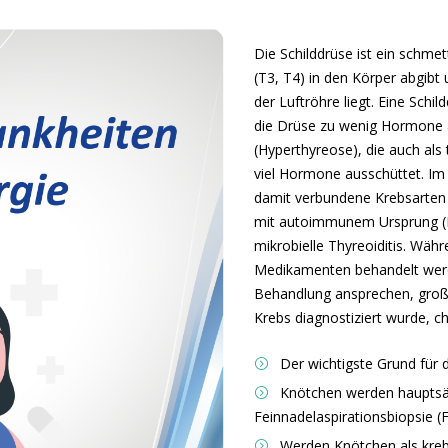
Die Schilddrüse ist ein schm
(T3, T4) in den Körper abgibt 
der Luftröhre liegt. Eine Schi
die Drüse zu wenig Hormone a
(Hyperthyreose), die auch als 
viel Hormone ausschüttet. Im
damit verbundene Krebsarten 
mit autoimmunem Ursprung (H
mikrobielle Thyreoiditis. Wä
Medikamenten behandelt werde
Behandlung ansprechen, groß
Krebs diagnostiziert wurde, ch
Der wichtigste Grund für 
Knötchen werden hauptsäch
Feinnadelaspirationsbiopsie (
Werden Knötchen als krebsa