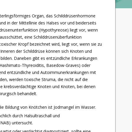
etterlingsförmiges Organ, das Schilddrüsenhormone
und in der Mittellinie des Halses vor und beiderseits
lddrüsenunterfunktion (Hypothyreose) liegt vor, wenn
usschüttet, eine Schilddrüsenüberfunktion
toxischer Kropf bezeichnet wird, liegt vor, wenn sie zu
 Inneren der Schilddrüse können sich Knoten und
bilden. Daneben gibt es entzündliche Erkrankungen
ashimato-Thyreoiditis, Basedow-Graves) oder
hrend entzündliche und Autoimmunerkrankungen mit
n, werden toxische Struma, die nicht auf die
e krebsverdächtige Knoten und Knoten, bei denen
irurgisch behandelt.
die Bildung von Knötchen ist Jodmangel im Wasser.
lich durch Halsultraschall und
FNAB) untersucht.
rtig oder verdächtig diagnostiziert, sollte eine