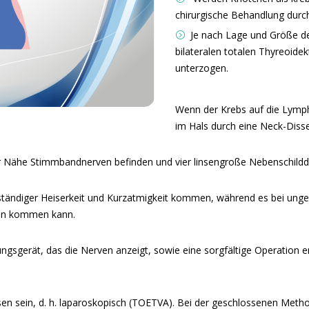
chirurgische Behandlung durc
Je nach Lage und Größe d
bilateralen totalen Thyreoide
unterzogen.
Wenn der Krebs auf die Lymph
im Hals durch eine Neck-Diss
n ihrer Nähe Stimmbandnerven befinden und vier linsengroße Nebenschi
ständiger Heiserkeit und Kurzatmigkeit kommen, während es bei ung
en kommen kann.
gerät, das die Nerven anzeigt, sowie eine sorgfältige Operation erfo
sen sein, d. h. laparoskopisch (TOETVA). Bei der geschlossenen Meth