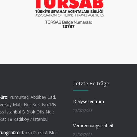
Letzte Beiträge
üro:
Yumurtacı Abdibey Cad.
Dialysezentrum
enköy Mah. Nur Sok. No.1/B
18/07/2023
ss İstanbul B Blok Ofis No :
Kat 18 Kadıköy / İstanbul
Verbrennungseinheit
tungsbüro:
Koza Plaza A Blok
21/02/2023